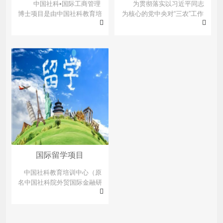
中国社科•国际工商管理
为贯彻落实以习近平同志
博士项目是由中国社科教育培
为核心的党中央对“三农”工作
训中心与国外院校共同发起，
作出的重大决策部署，推进乡
旨在满足企业家和各行业高级
村基层治理体系和治理能力建
管理人员在管理智慧提升以及
设，加快培养一批适应新形势
学位方面的需求，密切结合前
下农村经济社会发展要求、胜
沿理论和管理实务，招收具有
任农业农村工作的高素质基层
优秀管理能力和研究潜质的学
干部队伍，为全面打赢脱贫攻
生 致力于培养出具有全球视
坚战、全面建成小康社会、实
野、系统思考、财富创造、人
现乡村振兴提供坚实的人才和
文情怀的新一代工商领袖及行
智力支撑，社科中心与战略合
业英才。本项目学制三年半，
作伙伴联合成立“乡村干部学
15 次行走的 DBA 课程，修满
院”。2020 年 8 月底，社科中
学分...
心与中共南平...
国际留学项目
中国社科教育培训中心（原
名中国社科院外贸国际金融研
究培训中心）是教委注册备案
的培训机构，集科研、咨询、
培训、项目孵化于一体的事业
单位；在党的领导下，以教育