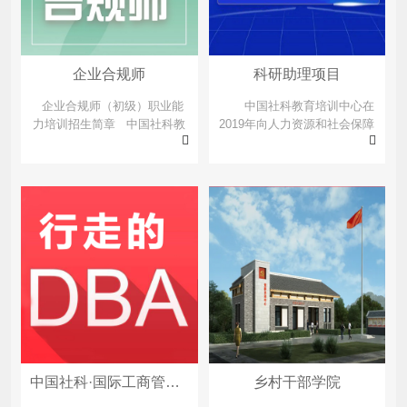
企业合规师
科研助理项目
企业合规师（初级）职业能
中国社科教育培训中心在
力培训招生简章 中国社科教
2019年向人力资源和社会保障
育培训中心专注于社科领域产
部申请了“科研助理新职业”，
品的研发以及应用，致力于打
并获得批准，成为职业秘书群
造国际化产教融合服务平
中的一个新职业。其职业编号
台 一、项目背景党的十
为：3-01-01-02（中就培函
八大以来，党和国家重视发挥
【2019】67号）。为落实李克
法治在推进社会主义建设中的
强总理的指示，中国社科教育
重要作用，随着中国特色社会
培训中心将与百所大学合作，
主义进入新时代，企业合规...
促进大学生在科研助理职业上
成功就业。 &n...
中国社科·国际工商管理博士项
乡村干部学院